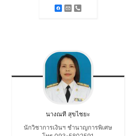
นางณที
สุขไชยะ
นักวิชาการเงินฯ ชำนาญการพิเศษ
โทร.093-5802591