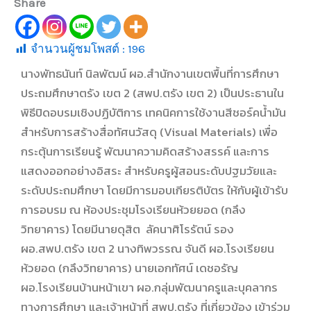
Share
จำนวนผู้ชมโพสต์ :
196
นางพัทธนันท์ นิลพัฒน์ ผอ.สำนักงานเขตพื้นที่การศึกษา
ประถมศึกษาตรัง เขต 2 (สพป.ตรัง เขต 2) เป็นประธานใน
พิธีปิดอบรมเชิงปฏิบัติการ เทคนิคการใช้งานสีชอร์คน้ำมัน
สำหรับการสร้างสื่อทัศนวัสดุ (Visual Materials) เพื่อ
กระตุ้นการเรียนรู้ พัฒนาความคิดสร้างสรรค์ และการ
แสดงออกอย่างอิสระ สำหรับครูผู้สอนระดับปฐมวัยและ
ระดับประถมศึกษา โดยมีการมอบเกียรติบัตร ให้กับผู้เข้ารับ
การอบรม ณ ห้องประชุมโรงเรียนห้วยยอด (กลึง
วิทยาคาร) โดยมีนายดุสิต ลัคนาศิโรรัตน์ รอง
ผอ.สพป.ตรัง เขต 2 นางทิพวรรณ จันดี ผอ.โรงเรียยน
ห้วยอด (กลึงวิทยาคาร) นายเอกทัศน์ เดชอรัญ
ผอ.โรงเรียนบ้านหน้าเขา ผอ.กลุ่มพัฒนาครูและบุคลากร
ทางการศึกษา และเจ้าหน้าที่ สพป.ตรัง ที่เกี่ยวข้อง เข้าร่วม