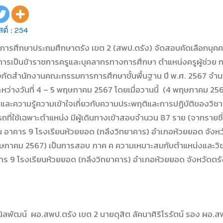
ต์ :
254
ี่การศึกษาประถมศึกษาตรัง เขต 2 (สพป.ตรัง) จัดสอบคัดเลือกบุคค
าชการเป็นข้าราชการครูและบุคลากรทางการศึกษา ตำแหน่งครูผู้ช่วย 
สังกัดสำนักงานคณะกรรมการการศึกษาขั้นพื้นฐาน ปี พ.ศ. 2567 จำ
ะหว่างวันที่ 4 – 5 พฤษภาคม 2567 โดยเมื่อวานนี้ (4 พฤษภาคม 256
 และความรู้ความเข้าใจเกี่ยวกับความประพฤติและการปฏิบัติของวิช
ที่ใช้เฉพาะตำแหน่ง มีผู้เดินทางเข้าสอบจำนวน 87 ราย (จากรายชื่อ
อาคาร 9 โรงเรียนห้วยยอด (กลึงวิทยาคาร) อำเภอห้วยยอด จังหวัด
 พฤษภาคม 2567) เป็นการสอบ ภาค ค ความเหมาะสมกับตำแหน่งและวิ
ร 9 โรงเรียนห้วยยอด (กลึงวิทยาคาร) อำเภอห้วยยอด จังหวัดตรั
นิลพัฒน์ ผอ.สพป.ตรัง เขต 2 นายดุสิต ลัคนาศิริโรรัตน์ รอง ผอ.ส