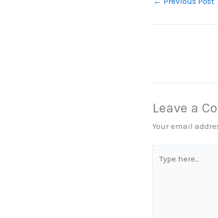
←
Previous Post
Leave a 
Your email addres
Type
here..