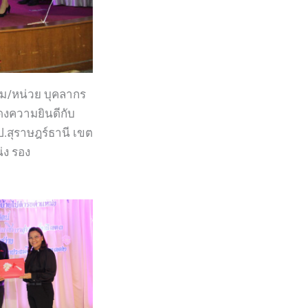
ุ่ม/หน่วย บุคลากร
สดงความยินดีกับ
ป.สุราษฎร์ธานี เขต
่ง รอง