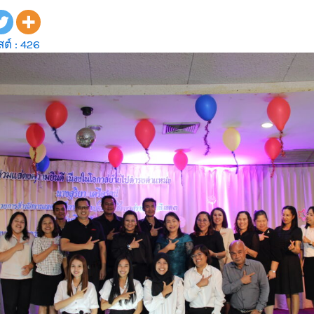
ต์ :
426