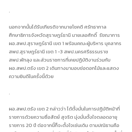
.
นอกจากนั้นได้รับเกียรติจากนายโชคดี ศรัทธากาล
ศึกษาธิการจังหวัดสุราษฎร์ธานี นายเลอศักดิ์ รัชณาการ
ผอ.สพป.สุราษฎร์ธานี เขต 1 พร้อมคณะผู้บริหาร บุคลากร
สพป.สุราษฎร์ธานี เขต 1 -3 สพป.นครศรีธรรมราช
สพป.พัทลุง และส่วนราชการที่เคยปฏิบัติงานร่วมกับ
ผอ.สพป.ตรัง เขต 2 เดินทางมามอบช่อดอกไม้และแสดง
ความยินดีในครั้งนี้ด้วย
.
ผอ.สพป.ตรัง เขต 2 กล่าวว่า ได้ตั้งมั่นในการปฏิบัติหน้าที่
ราชการด้วยความซื่อสัตย์ สุจริต มุ่งมั่นตั้งใจตลอดอายุ
ราชการ 20 ปี ต่อจากนี้ก็จะตั้งใจเช่นเดิม ตามปณิธานคือ