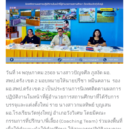
วันที่ 14 พฤษภาคม 2569 นางสาวปัญจศีล ภูสงัด ผอ.
สพป.ตรัง เขต 2 มอบหมายให้นายปรีชา หมีนคลาน รอง
ผอ.สพป.ตรัง เขต 2 เป็นประธานการนิเทศติดตามผลการ
ปฏิบัติงานในหน้าที่ผู้อำนวยการสถานศึกษาที่ได้รับการ
บรรจุและแต่งตั้งใหม่ ราย นางสาวกมลทิพย์ บุญเสน
ผอ.โรงเรียนวัดทุ่งใหญ่ อำเภอวังวิเศษ โดยมีคณะ
กรรมการที่ปรึกษา/พี่เลี้ยง (Coaching Team) ร่วมลงพื้นที่