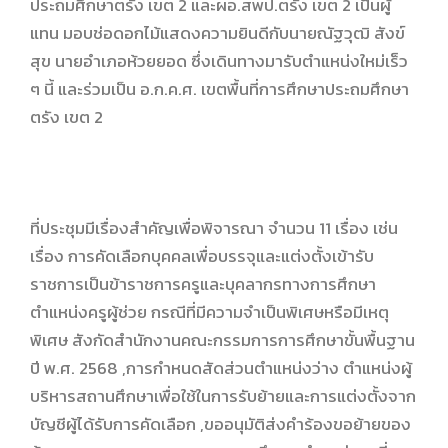
ประถมศึกษาตรัง เขต 2 และผอ.สพป.ตรัง เขต 2 เป็นผู้
แทน มอบช่อดอกไม้แสดงความยินดีกับนายณัฐวุฒิ สังข์
สุข นายอำเภอห้วยยอด ซึ่งเดินทางมารับตำแหน่งใหม่เร็ว
ๆ นี้ และร่วมเป็น อ.ก.ค.ศ. เขตพื้นที่การศึกษาประถมศึกษา
ตรัง เขต 2
ที่ประชุมมีเรื่องสำคัญเพื่อพิจารณา จำนวน 11 เรื่อง เช่น
เรื่อง การคัดเลือกบุคคลเพื่อบรรจุและแต่งตั้งเข้ารับ
ราชการเป็นข้าราชการครูและบุคลากรทางการศึกษา
ตำแหน่งครูผู้ช่วย กรณีที่มีความจำเป็นพิเศษหรือมีเหตุ
พิเศษ สังกัดสำนักงานคณะกรรมการการศึกษาขั้นพื้นฐาน
ปี พ.ศ. 2568 ,การกำหนดสัดส่วนตำแหน่งว่าง ตำแหน่งผู้
บริหารสถานศึกษาเพื่อใช้ในการรับย้ายและการแต่งตั้งจาก
บัญชีผู้ได้รับการคัดเลือก ,ขออนุมัติส่งคำร้องขอย้ายของ