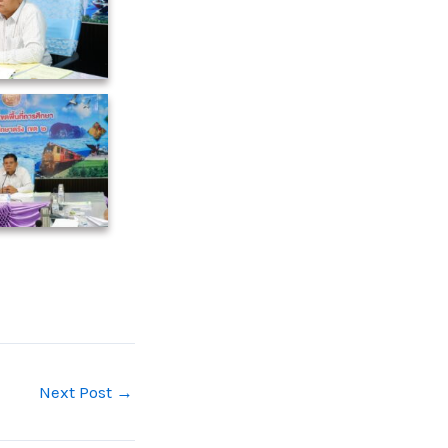
Next Post
→