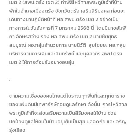
เขต 2 (สพป.ตรัง เขต 2) ทำพิธีไหว้ศาลพระภูมิเจ้าที่บ้าน
พักในอำเภอเมืองตรัง จังหวัดตรัง เสริมสิริมงคล ก่อนจะ
เดินทางมาปฏิบัติหน้าที่ ผอ.สพป.ตรัง เขต 2 อย่างเป็น
ทางการในวันอังคารที่ 7 มกราคม 2568 นี้ โดยมีนางอัมพิ
กา อักษรสว่าง รอง ผอ.สพป.ตรัง เขต 2 นายชัยยุทธ
สมบูรณ์ ผอ.กลุ่มอำนวยการ นายนิวัติ สุขไชยยะ ผอ.กลุ่ม
บริหารงานการเงินและสินทรัพย์ และบุคลากร สพป.ตรัง
เขต 2 ให้การต้อนรับอย่างอบอุ่น
.
ตามความเชื่อของคนไทยแต่โบราณทุกพื้นที่และทุกตาราง
ของแผ่นดินมีเทพารักษ์คอยดูแลรักษา ดังนั้น การไหว้ศาล
พระภูมิเจ้าที่จะส่งเสริมความเป็นสิริมงคลให้บ้าน ช่วย
ปกป้องดูแลให้คนในบ้านอยู่เย็นเป็นสุข ปลอดภัย และเจริญ
รุ่งเรือง