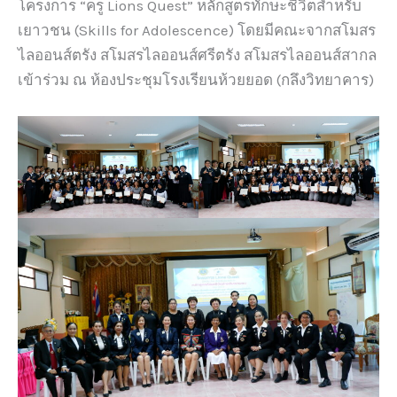
โครงการ “ครู Lions Quest” หลักสูตรทักษะชีวิตสำหรับ
เยาวชน (Skills for Adolescence) โดยมีคณะจากสโมสร
ไลออนส์ตรัง สโมสรไลออนส์ศรีตรัง สโมสรไลออนส์สากล
เข้าร่วม ณ ห้องประชุมโรงเรียนห้วยยอด (กลึงวิทยาคาร)