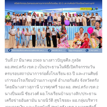
วันที่ 27 มีนาคม 2569 นางสาวปัญจศีล ภูสงัด
ผอ.สพป.ตรัง เขต 2 เป็นประธานในพิธีเปิดกิจกรรมวัน
ครบรอบสถาปนาการก่อตั้งโรงเรียน 83 ปี และงานศิษย์
เก่าของโรงเรียนบ้านเกาะมุกด์ อำเภอกันตัง จังหวัดตรัง
โดยมีนางสาวสุภานี บวรศุภศรี รอง ผอ. สพป.ตรัง เขต 2
นางปิ่นมณี ชัยงวงศ์ ผอ.โรงเรียนบ้านบางสัก/ประธาน
เครือข่ายอันดามัน นายนิวัติ สุขไชยยะ ผอ.กลุ่มบริหาร