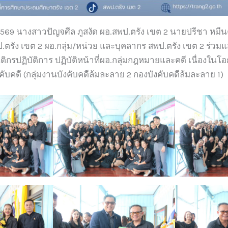
 2569 นางสาวปัญจศีล ภูสงัด ผอ.สพป.ตรัง เขต 2 นายปรีชา หม
.ตรัง เขต 2 ผอ.กลุ่ม/หน่วย และบุคลากร สพป.ตรัง เขต 2 ร่วม
ิติกรปฏิบัติการ ปฏิบัติหน้าที่ผอ.กลุ่มกฎหมายและคดี เนื่องใน
บคดี (กลุ่มงานบังคับคดีล้มละลาย 2 กองบังคับคดีล้มละลาย 1)