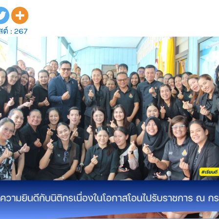
ต์ :
267