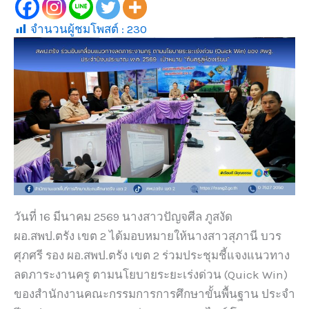
จำนวนผู้ชมโพสต์ :
230
วันที่ 16 มีนาคม 2569 นางสาวปัญจศีล ภูสงัด
ผอ.สพป.ตรัง เขต 2 ได้มอบหมายให้นางสาวสุภานี บวร
ศุภศรี รอง ผอ.สพป.ตรัง เขต 2 ร่วมประชุมชี้แจงแนวทาง
ลดภาระงานครู ตามนโยบายระยะเร่งด่วน (Quick Win)
ของสำนักงานคณะกรรมการการศึกษาขั้นพื้นฐาน ประจำ