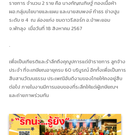
ราชการ จำนวน 2 ราย คือ นางกัญณภิษฐ์ ทองเนื้อห้า
ผอ.กลุ่มนโยบายและแผน และนายสมพงษ์ กำธร ช่างปูน
ระดับ ช 4 ณ ล่องแก่ง ชมดาวรีสอร์ท อ.ป่าพะยอม
จ.พัทลุง เมื่อวันที่ 18 สิงหาคม 2567
.
เพื่อเป็นเกียรติและรำลึกถึงคุณูปการแด่ข้าราชการ ลูกจ้าง
ประจำ ที่จะเกษียณอายุครบ 60 บริบูรณ์ อีกทั้งเพื่อเป็นการ
สืบสานวัฒนธรรม ประเพณีอันดีงามของไทยให้คงอยู่สืบ
ต่อไป ภายในงานมีการมอบของที่ระลึกให้แด่ผู้เกษียณฯ
และถ่ายภาพร่วมกัน