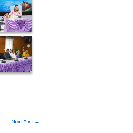
Next Post
→