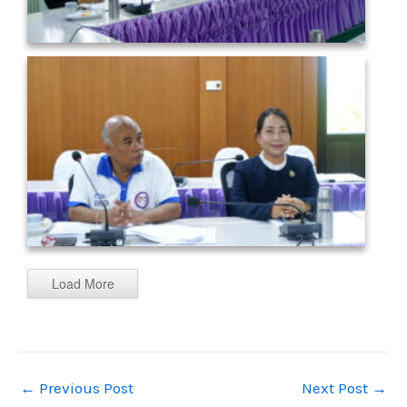
Load More
←
Previous Post
Next Post
→