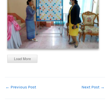
Load More
←
Previous Post
Next Post
→