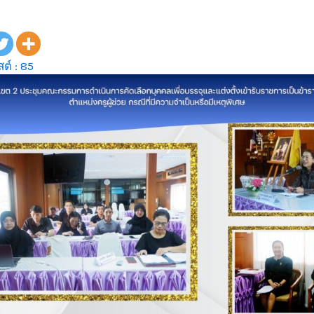
ต์ :
85