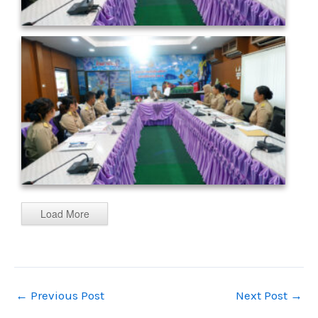
Load More
←
Previous Post
Next Post
→