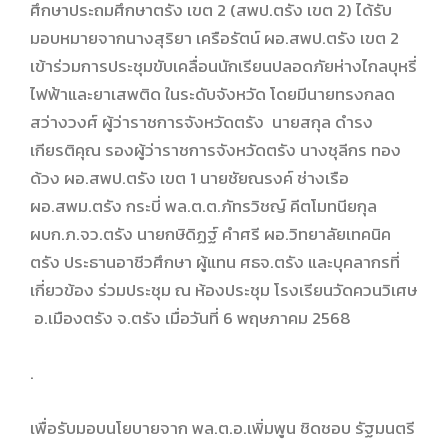
ศึกษาประถมศึกษาตรัง เขต 2 (สพป.ตรัง เขต 2) ได้รับ
มอบหมายจากนางสุริยา เครือรัตน์ ผอ.สพป.ตรัง เขต 2
เข้าร่วมการประชุมขับเคลื่อนนักเรียนปลอดภัยห่างไกลบุหรี่
ไฟฟ้าและยาเสพติด ในระดับจังหวัด โดยมีนายทรงกลด
สว่างวงศ์ ผู้ว่าราชการจังหวัดตรัง นายสกุล ดำรง
เกียรติคุณ รองผู้ว่าราชการจังหวัดตรัง นางชุลีกร ทอง
ด้วง ผอ.สพป.ตรัง เขต 1 นายชัยณรงค์ ช่างเรือ
ผอ.สพม.ตรัง กระบี่ พล.ต.ต.ภัทรวิชญ์ คีตโมทนียกุล
ผบก.ภ.จว.ตรัง นายกษิดิฏฐ์ คำศรี ผอ.วิทยาลัยเทคนิค
ตรัง ประธานอาชีวศึกษา ผู้แทน ศธจ.ตรัง และบุคลากรที่
เกี่ยวข้อง ร่วมประชุม ณ ห้องประชุม โรงเรียนวัดควนวิเศษ
อ.เมืองตรัง จ.ตรัง เมื่อวันที่ 6 พฤษภาคม 2568
.
เพื่อรับมอบนโยบายจาก พล.ต.อ.เพิ่มพูน ชิดชอบ รัฐมนตรี