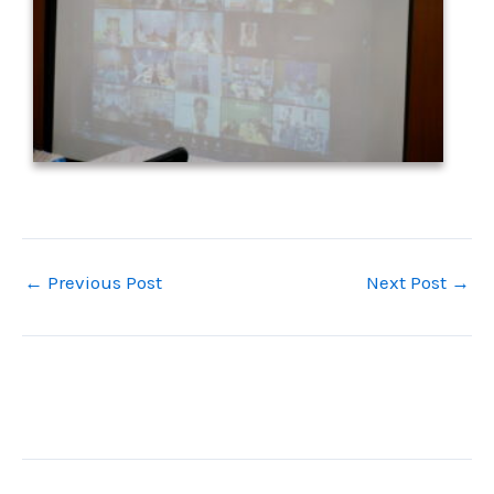
←
Previous Post
Next Post
→