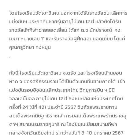
โดยโรงเรียนวัดเขาวิเศษ นอกจากได้รับรางวัลชนะเลิศการ
แข่งขันฯ ประภททีมชายรุ่นอายุไม่เกิน 12 ปี แล้วยังได้รับ
รางวัลนักกีฬาชายยอดเยี่ยม ได้แก่ ด.ช.นักปราชญ์ คง
เมฆา หมายเลข 11 และรับรางวัลผู้ฝึกสอนยอดเยี่ยม ได้แก่
คุณครูวิทยา คงหมุน
.
ทั้งนี้ โรงเรียนวัดเขาวิเศษ จ.ตรัง และ โรงเรียนบ้านขอน
หาด จ.นครศรีธรรมราช ได้เป็นตัวแทนทีมชายภาคใต้ เข้า
แข่งขันรอบชิงชนะเลิศประเทศไทย วิทยุการบิน ฯ มินิ
วอลเลย์บอล อายุไม่เกิน 12 ปี ชิงชนะเลิศแห่งประเทศไทย
ครั้งที่ 24 (ปีที่ 42) ประจำปี 2567 ชิงถ้วยพระราชทาน
สมเด็จพระกนิษฐาธิราชเจ้า กรมสมเด็จพระเทพรัตนราชสุ
ดาฯ สยามบรมราชกุมารี ณ โรงยิมเนเซียมสนามกีฬา
กลางจังหวัดเชียงใหม่ ระหว่างวันที่ 3-10 มกราคม 2567