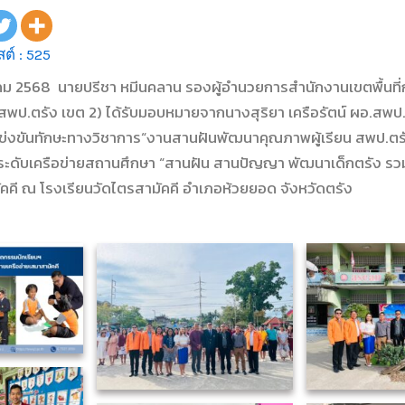
ต์ :
525
กราคม 2568 นายปรีชา หมีนคลาน รองผู้อำนวยการสำนักงานเขตพื้นท
สพป.ตรัง เขต 2) ได้รับมอบหมายจากนางสุริยา เครือรัตน์ ผอ.สพป.ต
แข่งขันทักษะทางวิชาการ“งานสานฝันพัฒนาคุณภาพผู้เรียน สพป.ตรังเ
ระดับเครือข่ายสถานศึกษา “สานฝัน สานปัญญา พัฒนาเด็กตรัง รว
ัคคี ณ โรงเรียนวัดไตรสามัคคี อำเภอห้วยยอด จังหวัดตรัง