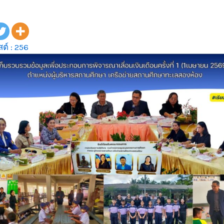
ต์ :
256